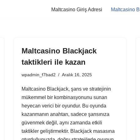
Maltcasino Giriş Adresi
Maltcasino B
Maltcasino Blackjack
taktikleri ile kazan
wpadmin_f7bad2
Aralık 16, 2025
Maltcasino Blackjack, şans ve stratejinin
mükemmel bir kombinasyonunu sunan
heyecan verici bir oyundur. Bu oyunda
kazanmanın anahtarı, sadece şansınıza
güvenmek değil, aynı zamanda etkili
taktikler geliştirmektir. Blackjack masasına
oturduğunuzda, doğru stratejilerle oyunun