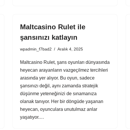
Maltcasino Rulet ile
şansınızı katlayın
wpadmin_f7bad2
Aralık 4, 2025
Maltcasino Rulet, şans oyunları dünyasında
heyecan arayanların vazgeçilmez tercihleri
arasında yer alıyor. Bu oyun, sadece
şansınızı değil, aynı zamanda stratejik
düşünme yeteneğinizi de sınamanıza
olanak tanıyor. Her bir döngüde yaşanan
heyecan, oyunculara unutulmaz anlar
yaşatıyor.…