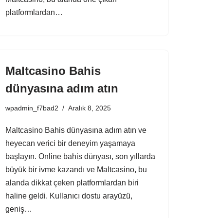
platformlardan…
Maltcasino Bahis
dünyasına adım atın
wpadmin_f7bad2
Aralık 8, 2025
Maltcasino Bahis dünyasına adım atın ve
heyecan verici bir deneyim yaşamaya
başlayın. Online bahis dünyası, son yıllarda
büyük bir ivme kazandı ve Maltcasino, bu
alanda dikkat çeken platformlardan biri
haline geldi. Kullanıcı dostu arayüzü,
geniş…