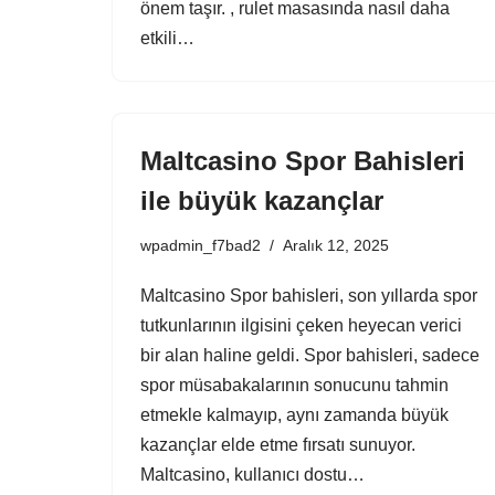
önem taşır. , rulet masasında nasıl daha
etkili…
Maltcasino Spor Bahisleri
ile büyük kazançlar
wpadmin_f7bad2
Aralık 12, 2025
Maltcasino Spor bahisleri, son yıllarda spor
tutkunlarının ilgisini çeken heyecan verici
bir alan haline geldi. Spor bahisleri, sadece
spor müsabakalarının sonucunu tahmin
etmekle kalmayıp, aynı zamanda büyük
kazançlar elde etme fırsatı sunuyor.
Maltcasino, kullanıcı dostu…