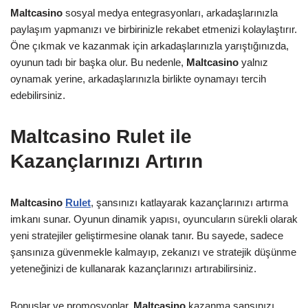
Maltcasino
sosyal medya entegrasyonları, arkadaşlarınızla
paylaşım yapmanızı ve birbirinizle rekabet etmenizi kolaylaştırır.
Öne çıkmak ve kazanmak için arkadaşlarınızla yarıştığınızda,
oyunun tadı bir başka olur. Bu nedenle,
Maltcasino
yalnız
oynamak yerine, arkadaşlarınızla birlikte oynamayı tercih
edebilirsiniz.
Maltcasino Rulet ile
Kazançlarınızı Artırın
Maltcasino
Rulet
, şansınızı katlayarak kazançlarınızı artırma
imkanı sunar. Oyunun dinamik yapısı, oyuncuların sürekli olarak
yeni stratejiler geliştirmesine olanak tanır. Bu sayede, sadece
şansınıza güvenmekle kalmayıp, zekanızı ve stratejik düşünme
yeteneğinizi de kullanarak kazançlarınızı artırabilirsiniz.
Bonuslar ve promosyonlar,
Maltcasino
kazanma şansınızı