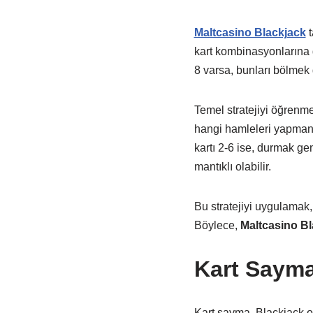
Maltcasino Blackjack
t
kart kombinasyonlarına g
8 varsa, bunları bölmek g
Temel stratejiyi öğrenmek
hangi hamleleri yapmanız
kartı 2-6 ise, durmak ge
mantıklı olabilir.
Bu stratejiyi uygulamak,
Böylece,
Maltcasino Bl
Kart Sayma
Kart sayma, Blackjack oy