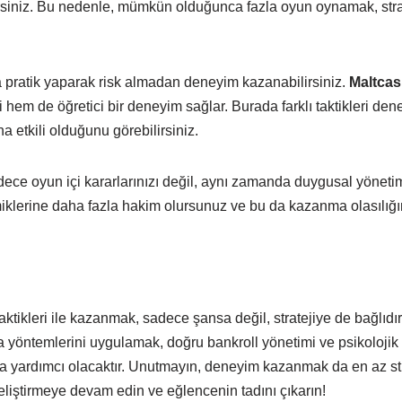
rsiniz. Bu nedenle, mümkün olduğunca fazla oyun oynamak, strate
a pratik yaparak risk almadan deneyim kazanabilirsiniz.
Maltcas
em de öğretici bir deneyim sağlar. Burada farklı taktikleri den
aha etkili olduğunu görebilirsiniz.
 oyun içi kararlarınızı değil, aynı zamanda duygusal yönetimini
lerine daha fazla hakim olursunuz ve bu da kazanma olasılığınız
taktikleri ile kazanmak, sadece şansa değil, stratejiye de bağlıdır
yöntemlerini uygulamak, doğru bankroll yönetimi ve psikolojik st
a yardımcı olacaktır. Unutmayın, deneyim kazanmak da en az stra
eliştirmeye devam edin ve eğlencenin tadını çıkarın!