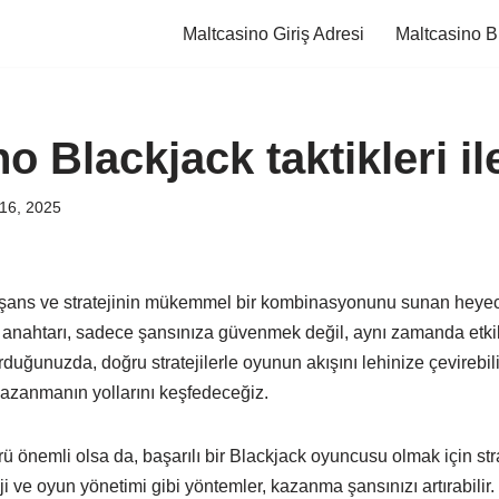
Maltcasino Giriş Adresi
Maltcasino B
o Blackjack taktikleri i
 16, 2025
 şans ve stratejinin mükemmel bir kombinasyonunu sunan heyeca
ahtarı, sadece şansınıza güvenmek değil, aynı zamanda etkili ta
uğunuzda, doğru stratejilerle oyunun akışını lehinize çevirebilir
 kazanmanın yollarını keşfedeceğiz.
 önemli olsa da, başarılı bir Blackjack oyuncusu olmak için strate
ji ve oyun yönetimi gibi yöntemler, kazanma şansınızı artırabilir