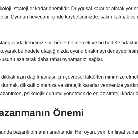
oji, stratejiler kadar önemlidir. Duygusal kararlar almak yerine,
ekir. Oyunun heyecanı içinde kaybettiğinizde, sakin kalmak ve m
angıcında kendinize bir hedef belirlemek ve bu hedefe odakla
i koyarak bu hedefe ulaştığınızda oyunu bırakmayı deneyebilirsini
orkusunu azaltarak daha rahat oynamanızı sağlar.
dikkatinizin dağılmaması için çevresel faktörleri minimize etme
 durmak, dikkatli olmanıza ve stratejik kararlar vermenize yardım
 kazanırken, psikolojik durumu yönetmek de en az strateji kadar ö
azanmanın Önemi
nda başarılı olmanın anahtarıdır. Her oyun, yeni bir fırsat sunar 