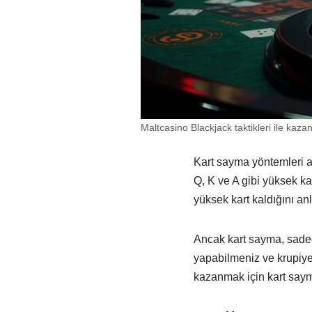
Maltcasino Blackjack taktikleri ile kaza
Kart sayma yöntemleri ar
Q, K ve A gibi yüksek kar
yüksek kart kaldığını anl
Ancak kart sayma, sadec
yapabilmeniz ve krupiye
kazanmak için kart say