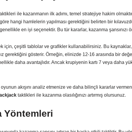
aktikleri ile kazanmanın ilk adımı, temel stratejiye hakim olmaktır. 
öre hangi hamlelerin yapılması gerektiğini belirten bir kılavuzdu
enellikle en iyi seçenektir. Bu tür kararlar, kazanma şansınızı ön
 için, çeşitli tablolar ve grafikler kullanabilirsiniz. Bu kaynakla
 gerektiğini gösterir. Örneğin, elinizde 12-16 arasında bir değe
nellikle daha avantajlıdır. Ancak krupiyenin kartı 7 veya daha 
 oyunun akışını analiz etmenize ve daha bilinçli kararlar vermeni
ackjack
taktikleri ile kazanma olasılığınızı artırmış olursunuz.
 Yöntemleri
ununda kazanma şansını artıran bir başka etkili taktiktir. Bu yön