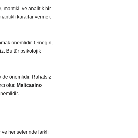
 mantıklı ve analitik bir
antıklı kararlar vermek
nmak önemlidir. Örneğin,
z. Bu tür psikolojik
k de önemlidir. Rahatsız
cı olur.
Maltcasino
nemlidir.
ve her seferinde farklı