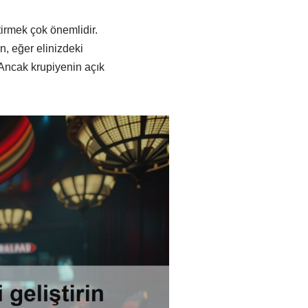
tirmek çok önemlidir.
n, eğer elinizdeki
. Ancak krupiyenin açık