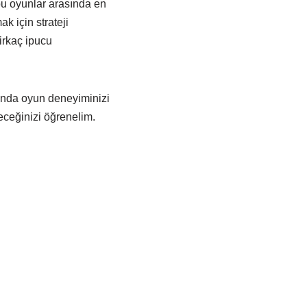
bu oyunlar arasında en
k için strateji
irkaç ipucu
manda oyun deneyiminizi
eceğinizi öğrenelim.