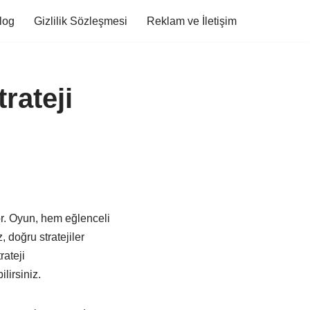
log
Gizlilik Sözleşmesi
Reklam ve İletişim
rateji
or. Oyun, hem eğlenceli
 doğru stratejiler
rateji
lirsiniz.