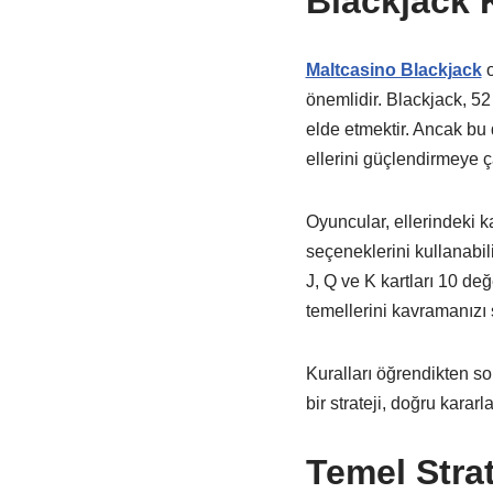
Blackjack 
Maltcasino Blackjack
o
önemlidir. Blackjack, 52
elde etmektir. Ancak bu 
ellerini güçlendirmeye ça
Oyuncular, ellerindeki ka
seçeneklerini kullanabili
J, Q ve K kartları 10 değ
temellerini kavramanızı 
Kuralları öğrendikten so
bir strateji, doğru kararl
Temel Strat