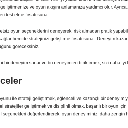
i geliştirmenize ve oyun akışını anlamanıza yardımcı olur. Ayrıca
eri test etme fırsatı sunar.
etsiz oyun seçeneklerini deneyerek, risk almadan pratik yapabil
ağlar hem de stratejinizi geliştirme fırsatı sunar. Deneyim kazand
lduğunu göreceksiniz.
 bir deneyim sunar ve bu deneyimleri biriktirmek, sizi daha iyi 
celer
oyunu ile strateji geliştirmek, eğlenceli ve kazançlı bir deneyim 
stratejiler geliştirmek ve disiplinli olmak, başarılı bir oyun için ö
el seçenekleri değerlendirerek, oyun deneyiminizi daha zengin hal