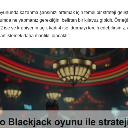
yununda kazanma şansınızı artırmak için temel bir strateji geliş
rumda ne yapmanız gerektiğini belirten bir kılavuz gibidir. Örneği
2 ise ve krupiyenin açık kartı 4 ise, durmayı tercih edebilirsiniz
kart istemek daha mantıklı olacaktır.