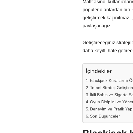
Maltcasino, kullanıcılar
popüler olanlardan biri.
geliştirmek kaçınılmaz. 
paylaşacağız.
Geliştireceğiniz strate
daha keyifli hale getire
İçindekiler
Blackjack Kurallarını 
Temel Strateji Geliştiri
İkili Bahis ve Sigorta 
Oyun Disiplini ve Yöne
Deneyim ve Pratik Yap
Son Düşünceler