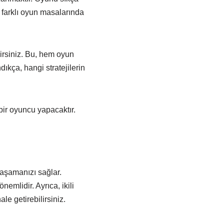
, farklı oyun masalarında
irsiniz. Bu, hem oyun
ıkça, hangi stratejilerin
bir oyuncu yapacaktır.
yaşamanızı sağlar.
nemlidir. Ayrıca, ikili
e getirebilirsiniz.