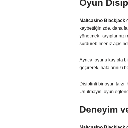
Oyun Disip
Maltcasino Blackjack
o
kaybettiğinizde, daha fa
yönetmek, kayıplarınızı 
sürdürebilmeniz açısınd
Ayrıca, oyunu kayıpla b
geçirerek, hatalarınızı b
Disiplinli bir oyun tarz
Unutmayın, oyun eğlence
Deneyim ve
Maltcasino Blackjack
o