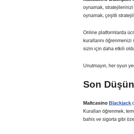
oynamak, stratejileriniz
oynamak, çeşitli stratejil
Online platformlarda ücr
kurallarını öğrenmenizi s
sizin için daha etkili o
Unutmayın, her oyun yeni
Son Düşün
Maltcasino
Blackjack
Kuralları öğrenmek, temel 
bahis ve sigorta gibi öz