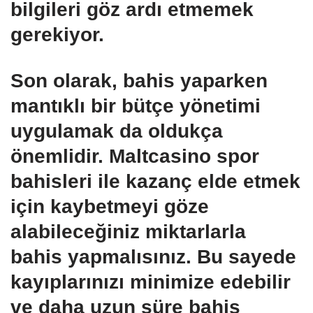
bilgileri göz ardı etmemek
gerekiyor.
Son olarak, bahis yaparken
mantıklı bir bütçe yönetimi
uygulamak da oldukça
önemlidir. Maltcasino spor
bahisleri ile kazanç elde etmek
için kaybetmeyi göze
alabileceğiniz miktarlarla
bahis yapmalısınız. Bu sayede
kayıplarınızı minimize edebilir
ve daha uzun süre bahis