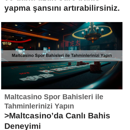
yapma şansını artırabilirsiniz.
Maltcasino Spor Bahisleri ile
Tahminlerinizi Yapın
>Maltcasino’da Canlı Bahis
Deneyimi