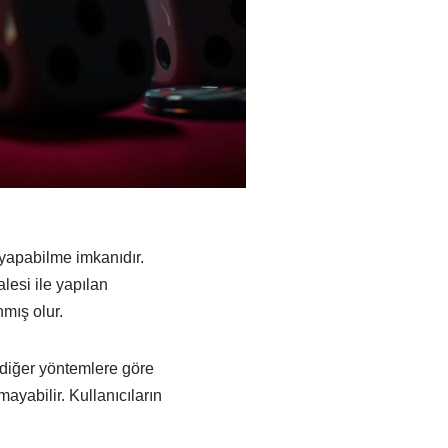
 yapabilme imkanıdır.
lesi ile yapılan
mış olur.
 diğer yöntemlere göre
ayabilir. Kullanıcıların