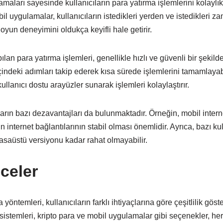
maları sayesinde kullanıcıların para yatırma işlemlerini kolaylı
il uygulamalar, kullanıcıların istedikleri yerden ve istedikleri z
oyun deneyimini oldukça keyifli hale getirir.
an para yatırma işlemleri, genellikle hızlı ve güvenli bir şekilde 
çindeki adımları takip ederek kısa sürede işlemlerini tamamlayabil
llanıcı dostu arayüzler sunarak işlemleri kolaylaştırır.
ın bazı dezavantajları da bulunmaktadır. Örneğin, mobil internet
n internet bağlantılarının stabil olması önemlidir. Ayrıca, bazı kul
aüstü versiyonu kadar rahat olmayabilir.
celer
 yöntemleri, kullanıcıların farklı ihtiyaçlarına göre çeşitlilik göst
stemleri, kripto para ve mobil uygulamalar gibi seçenekler, her 