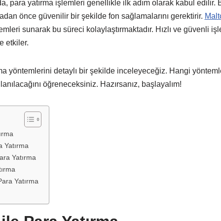
 para yatırma işlemleri genellikle ilk adım olarak kabul edilir.
n önce güvenilir bir şekilde fon sağlamalarını gerektirir.
Malt
emleri sunarak bu süreci kolaylaştırmaktadır. Hızlı ve güvenli işl
 etkiler.
ma yöntemlerini detaylı bir şekilde inceleyeceğiz. Hangi yöntem
ullanılacağını öğreneceksiniz. Hazırsanız, başlayalım!
tırma
a Yatırma
Para Yatırma
tırma
Para Yatırma