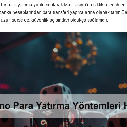
bir para yatırma yöntemi olarak Maltcasino’da sıklıkla tercih ed
banka hesaplarından para transferi yapmalarına olanak tanır. Ba
a uzun sürse de, güvenlik açısından oldukça sağlamdır.