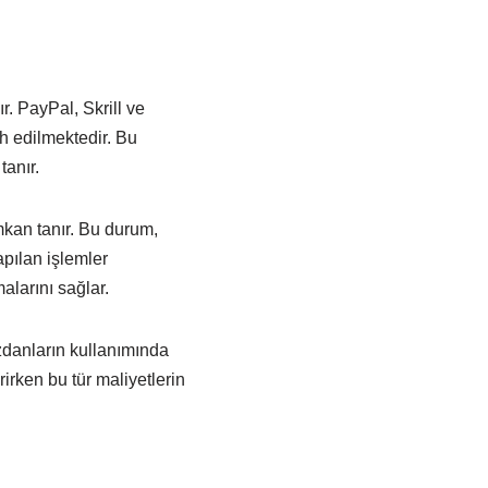
r. PayPal, Skrill ve
ih edilmektedir. Bu
tanır.
mkan tanır. Bu durum,
apılan işlemler
larını sağlar.
zdanların kullanımında
irken bu tür maliyetlerin