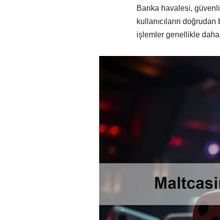
Banka havalesi, güvenli 
kullanıcıların doğrudan 
işlemler genellikle dah