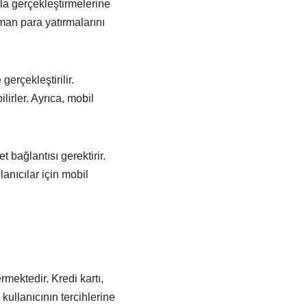
kla gerçekleştirmelerine
aman para yatırmalarını
gerçekleştirilir.
irler. Ayrıca, mobil
 bağlantısı gerektirir.
lanıcılar için mobil
ermektedir. Kredi kartı,
kullanıcının tercihlerine