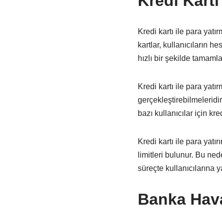
Kredi Kartı
Kredi kartı ile para yat
kartlar, kullanıcıların h
hızlı bir şekilde tamaml
Kredi kartı ile para yatı
gerçekleştirebilmeleridir
bazı kullanıcılar için kre
Kredi kartı ile para yatı
limitleri bulunur. Bu ned
süreçte kullanıcılarına y
Banka Hava