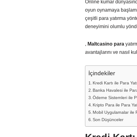
Online kumar dünyasında,
oyun oynamaya başlamada
çeşitli para yatırma yönt
deneyimini olumlu yönde
,
Maltcasino para
yatır
avantajlarını ve nasıl k
İçindekiler
Kredi Kartı ile Para Ya
Banka Havalesi ile Par
Ödeme Sistemleri ile 
Kripto Para ile Para Ya
Mobil Uygulamalar ile 
Son Düşünceler