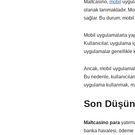
Maltcasino,
mobil
uygula
olanak tanımaktadır. Mob
sağlar. Bu durum, mobil 
Mobil uygulamalarla yapıl
Kullanıcılar, uygulama i
uygulamalar genellikle ku
Ancak, mobil uygulamalar
Bu nedenle, kullanıcıları
uygulama kullanmak, mas
Son Düşün
Maltcasino para
yatırma
banka havalesi, ödeme si