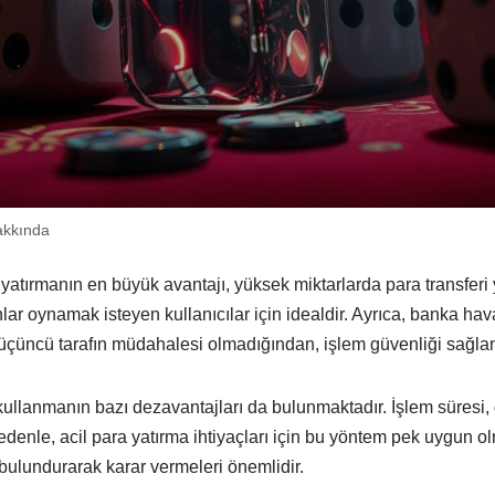
akkında
yatırmanın en büyük avantajı, yüksek miktarlarda para transferi
lar oynamak isteyen kullanıcılar için idealdir. Ayrıca, banka hava
 üçüncü tarafın müdahalesi olmadığından, işlem güvenliği sağlan
ullanmanın bazı dezavantajları da bulunmaktadır. İşlem süresi,
edenle, acil para yatırma ihtiyaçları için bu yöntem pek uygun olm
ulundurarak karar vermeleri önemlidir.