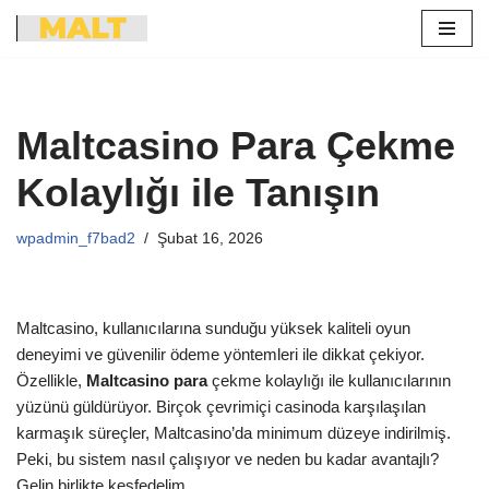
İçeriğe
geç
Maltcasino Para Çekme
Kolaylığı ile Tanışın
wpadmin_f7bad2
Şubat 16, 2026
Maltcasino, kullanıcılarına sunduğu yüksek kaliteli oyun
deneyimi ve güvenilir ödeme yöntemleri ile dikkat çekiyor.
Özellikle,
Maltcasino para
çekme kolaylığı ile kullanıcılarının
yüzünü güldürüyor. Birçok çevrimiçi casinoda karşılaşılan
karmaşık süreçler, Maltcasino’da minimum düzeye indirilmiş.
Peki, bu sistem nasıl çalışıyor ve neden bu kadar avantajlı?
Gelin birlikte keşfedelim.