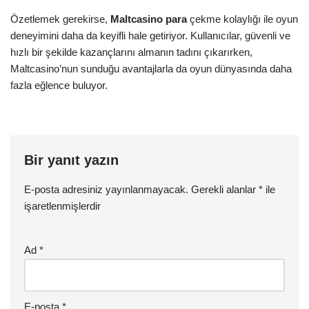
Özetlemek gerekirse,
Maltcasino para
çekme kolaylığı ile oyun
deneyimini daha da keyifli hale getiriyor. Kullanıcılar, güvenli ve
hızlı bir şekilde kazançlarını almanın tadını çıkarırken,
Maltcasino’nun sunduğu avantajlarla da oyun dünyasında daha
fazla eğlence buluyor.
Bir yanıt yazın
E-posta adresiniz yayınlanmayacak.
Gerekli alanlar
*
ile
işaretlenmişlerdir
Ad
*
E-posta
*