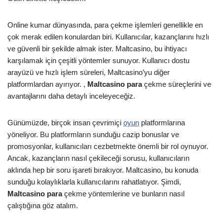
Online kumar dünyasında, para çekme işlemleri genellikle en
çok merak edilen konulardan biri. Kullanıcılar, kazançlarını hızlı
ve güvenli bir şekilde almak ister. Maltcasino, bu ihtiyacı
karşılamak için çeşitli yöntemler sunuyor. Kullanıcı dostu
arayüzü ve hızlı işlem süreleri, Maltcasino’yu diğer
platformlardan ayırıyor. ,
Maltcasino para
çekme süreçlerini ve
avantajlarını daha detaylı inceleyeceğiz.
Günümüzde, birçok insan çevrimiçi
oyun
platformlarına
yöneliyor. Bu platformların sunduğu cazip bonuslar ve
promosyonlar, kullanıcıları cezbetmekte önemli bir rol oynuyor.
Ancak, kazançların nasıl çekileceği sorusu, kullanıcıların
aklında hep bir soru işareti bırakıyor. Maltcasino, bu konuda
sunduğu kolaylıklarla kullanıcılarını rahatlatıyor. Şimdi,
Maltcasino para
çekme yöntemlerine ve bunların nasıl
çalıştığına göz atalım.