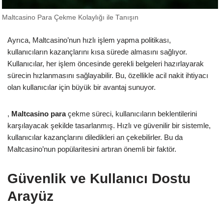
Maltcasino Para Çekme Kolaylığı ile Tanışın
Ayrıca, Maltcasino’nun hızlı işlem yapma politikası,
kullanıcıların kazançlarını kısa sürede almasını sağlıyor.
Kullanıcılar, her işlem öncesinde gerekli belgeleri hazırlayarak
sürecin hızlanmasını sağlayabilir. Bu, özellikle acil nakit ihtiyacı
olan kullanıcılar için büyük bir avantaj sunuyor.
,
Maltcasino para
çekme süreci, kullanıcıların beklentilerini
karşılayacak şekilde tasarlanmış. Hızlı ve güvenilir bir sistemle,
kullanıcılar kazançlarını diledikleri an çekebilirler. Bu da
Maltcasino’nun popülaritesini artıran önemli bir faktör.
Güvenlik ve Kullanıcı Dostu
Arayüz