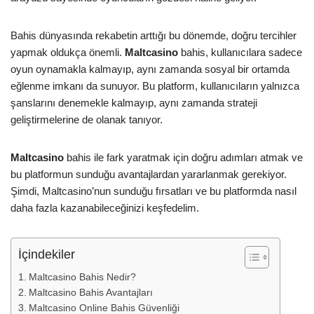
Bahis dünyasında rekabetin arttığı bu dönemde, doğru tercihler
yapmak oldukça önemli.
Maltcasino
bahis, kullanıcılara sadece
oyun oynamakla kalmayıp, aynı zamanda sosyal bir ortamda
eğlenme imkanı da sunuyor. Bu platform, kullanıcıların yalnızca
şanslarını denemekle kalmayıp, aynı zamanda strateji
geliştirmelerine de olanak tanıyor.
Maltcasino
bahis ile fark yaratmak için doğru adımları atmak ve
bu platformun sunduğu avantajlardan yararlanmak gerekiyor.
Şimdi, Maltcasino’nun sunduğu fırsatları ve bu platformda nasıl
daha fazla kazanabileceğinizi keşfedelim.
İçindekiler
Maltcasino Bahis Nedir?
Maltcasino Bahis Avantajları
Maltcasino Online Bahis Güvenliği