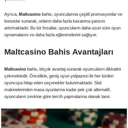
Ayrıca,
Maltcasino
bahis, oyuncularına çeşitli promosyonlar ve
bonuslar sunarak, onların daha fazla kazanma şansını
artırmaktadır. Bu tür fırsatlar, oyuncuların daha uzun süre oyun
oynamalarını ve daha fazla eğlenmelerini sağlıyor.
Maltcasino Bahis Avantajları
Maltcasino
bahis, birçok avantaj sunarak oyuncuların dikkatini
çekmektedir. Öncelikle, geniş oyun yelpazesi ile her türden
oyuncuya hitap eden seçenekler bulunmaktadır. Slot
makinelerinden masa oyunlarına kadar pek çok alternatif,
oyuncuların zevkine göre tercih yapmalarına olanak tanır.