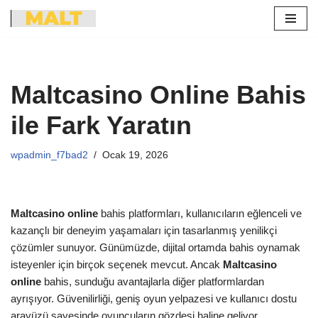
İçeriğe
geç
Maltcasino Online Bahis
ile Fark Yaratın
wpadmin_f7bad2
Ocak 19, 2026
Maltcasino online
bahis platformları, kullanıcıların eğlenceli ve
kazançlı bir deneyim yaşamaları için tasarlanmış yenilikçi
çözümler sunuyor. Günümüzde, dijital ortamda bahis oynamak
isteyenler için birçok seçenek mevcut. Ancak
Maltcasino
online
bahis, sunduğu avantajlarla diğer platformlardan
ayrışıyor. Güvenilirliği, geniş oyun yelpazesi ve kullanıcı dostu
arayüzü sayesinde oyuncuların gözdesi haline geliyor.