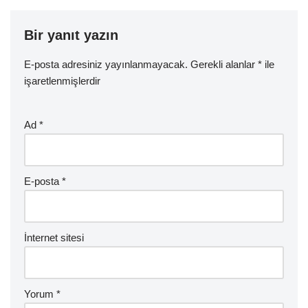
Bir yanıt yazın
E-posta adresiniz yayınlanmayacak.
Gerekli alanlar
*
ile
işaretlenmişlerdir
Ad
*
E-posta
*
İnternet sitesi
Yorum
*