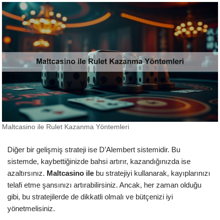
Maltcasino ile Rulet Kazanma Yöntemleri
Diğer bir gelişmiş strateji ise D’Alembert sistemidir. Bu
sistemde, kaybettiğinizde bahsi artırır, kazandığınızda ise
azaltırsınız.
Maltcasino ile
bu stratejiyi kullanarak, kayıplarınızı
telafi etme şansınızı artırabilirsiniz. Ancak, her zaman olduğu
gibi, bu stratejilerde de dikkatli olmalı ve bütçenizi iyi
yönetmelisiniz.