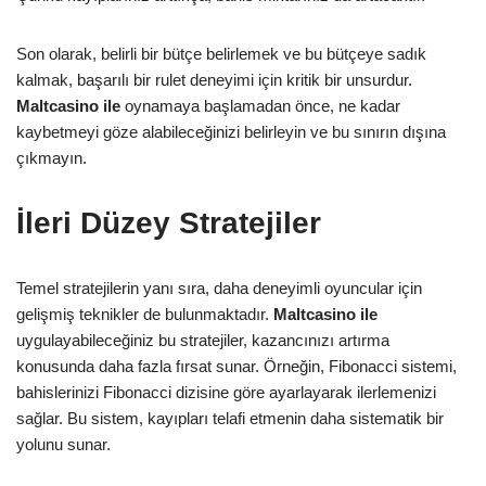
Son olarak, belirli bir bütçe belirlemek ve bu bütçeye sadık
kalmak, başarılı bir rulet deneyimi için kritik bir unsurdur.
Maltcasino ile
oynamaya başlamadan önce, ne kadar
kaybetmeyi göze alabileceğinizi belirleyin ve bu sınırın dışına
çıkmayın.
İleri Düzey Stratejiler
Temel stratejilerin yanı sıra, daha deneyimli oyuncular için
gelişmiş teknikler de bulunmaktadır.
Maltcasino ile
uygulayabileceğiniz bu stratejiler, kazancınızı artırma
konusunda daha fazla fırsat sunar. Örneğin, Fibonacci sistemi,
bahislerinizi Fibonacci dizisine göre ayarlayarak ilerlemenizi
sağlar. Bu sistem, kayıpları telafi etmenin daha sistematik bir
yolunu sunar.