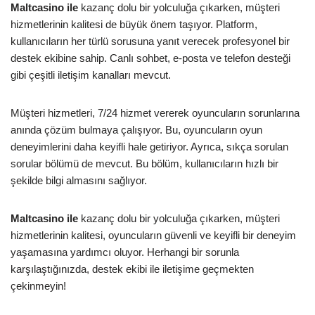
Maltcasino ile
kazanç dolu bir yolculuğa çıkarken, müşteri
hizmetlerinin kalitesi de büyük önem taşıyor. Platform,
kullanıcıların her türlü sorusuna yanıt verecek profesyonel bir
destek ekibine sahip. Canlı sohbet, e-posta ve telefon desteği
gibi çeşitli iletişim kanalları mevcut.
Müşteri hizmetleri, 7/24 hizmet vererek oyuncuların sorunlarına
anında çözüm bulmaya çalışıyor. Bu, oyuncuların oyun
deneyimlerini daha keyifli hale getiriyor. Ayrıca, sıkça sorulan
sorular bölümü de mevcut. Bu bölüm, kullanıcıların hızlı bir
şekilde bilgi almasını sağlıyor.
Maltcasino ile
kazanç dolu bir yolculuğa çıkarken, müşteri
hizmetlerinin kalitesi, oyuncuların güvenli ve keyifli bir deneyim
yaşamasına yardımcı oluyor. Herhangi bir sorunla
karşılaştığınızda, destek ekibi ile iletişime geçmekten
çekinmeyin!