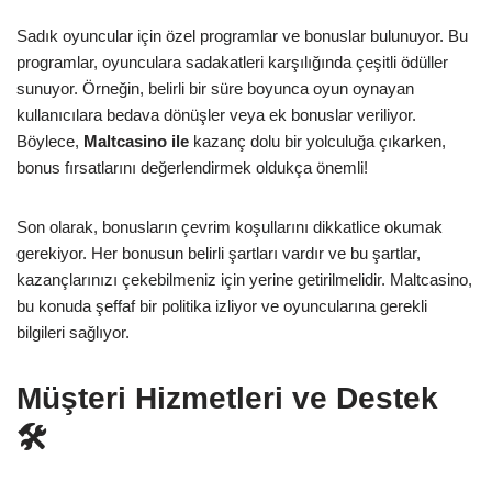
Sadık oyuncular için özel programlar ve bonuslar bulunuyor. Bu
programlar, oyunculara sadakatleri karşılığında çeşitli ödüller
sunuyor. Örneğin, belirli bir süre boyunca oyun oynayan
kullanıcılara bedava dönüşler veya ek bonuslar veriliyor.
Böylece,
Maltcasino ile
kazanç dolu bir yolculuğa çıkarken,
bonus fırsatlarını değerlendirmek oldukça önemli!
Son olarak, bonusların çevrim koşullarını dikkatlice okumak
gerekiyor. Her bonusun belirli şartları vardır ve bu şartlar,
kazançlarınızı çekebilmeniz için yerine getirilmelidir. Maltcasino,
bu konuda şeffaf bir politika izliyor ve oyuncularına gerekli
bilgileri sağlıyor.
Müşteri Hizmetleri ve Destek
🛠️