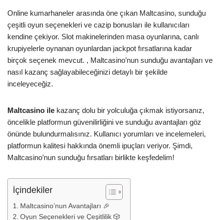
Online kumarhaneler arasında öne çıkan Maltcasino, sunduğu
çeşitli oyun seçenekleri ve cazip bonusları ile kullanıcıları
kendine çekiyor. Slot makinelerinden masa oyunlarına, canlı
krupiyelerle oynanan oyunlardan jackpot fırsatlarına kadar
birçok seçenek mevcut. , Maltcasino’nun sunduğu avantajları ve
nasıl kazanç sağlayabileceğinizi detaylı bir şekilde
inceleyeceğiz.
Maltcasino ile
kazanç dolu bir yolculuğa çıkmak istiyorsanız,
öncelikle platformun güvenilirliğini ve sunduğu avantajları göz
önünde bulundurmalısınız. Kullanıcı yorumları ve incelemeleri,
platformun kalitesi hakkında önemli ipuçları veriyor. Şimdi,
Maltcasino’nun sunduğu fırsatları birlikte keşfedelim!
İçindekiler
Maltcasino’nun Avantajları 🎉
Oyun Seçenekleri ve Çeşitlilik 🎲