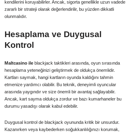
kendilerini koruyabilirler. Ancak, sigorta genellikle uzun vadede
zararlı bir strateji olarak değerlendirilir, bu yüzden dikkatli
olunmalıdır.
Hesaplama ve Duygusal
Kontrol
Maltcasino ile
blackjack taktikleri arasında, oyun sırasında
hesaplama yeteneğinizi geliştirmek de oldukça önemlidir.
Kartları saymak, hangi kartların oyunda kaldığını tahmin
etmenize yardımcı olabilir. Bu teknik, deneyimli oyuncular
arasında yaygındır ve size önemli bir avantaj sağlayabilir.
Ancak, kart sayma oldukça zordur ve bazı kumarhaneler bu
durumu yasadışı olarak kabul edebilir.
Duygusal kontrol de blackjack oyununda kritik bir unsurdur.
Kazanırken veya kaybederken soğukkanlılığınızı korumak,