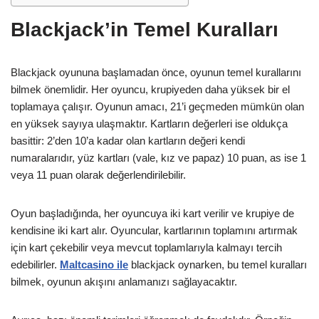
Blackjack’in Temel Kuralları
Blackjack oyununa başlamadan önce, oyunun temel kurallarını
bilmek önemlidir. Her oyuncu, krupiyeden daha yüksek bir el
toplamaya çalışır. Oyunun amacı, 21’i geçmeden mümkün olan
en yüksek sayıya ulaşmaktır. Kartların değerleri ise oldukça
basittir: 2’den 10’a kadar olan kartların değeri kendi
numaralarıdır, yüz kartları (vale, kız ve papaz) 10 puan, as ise 1
veya 11 puan olarak değerlendirilebilir.
Oyun başladığında, her oyuncuya iki kart verilir ve krupiye de
kendisine iki kart alır. Oyuncular, kartlarının toplamını artırmak
için kart çekebilir veya mevcut toplamlarıyla kalmayı tercih
edebilirler.
Maltcasino ile
blackjack oynarken, bu temel kuralları
bilmek, oyunun akışını anlamanızı sağlayacaktır.