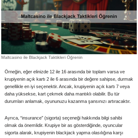
Maltcasino ile Blackjack Taktikleri Öğrenin
Örneğin, eğer elinizde 12 ile 16 arasında bir toplam varsa ve
krupiyenin açık kartı 2 ile 6 arasında bir değere sahipse, durmak
genellikle en iyi seçenektir. Ancak, krupiyenin açık kartı 7 veya
daha yüksekse, kart çekmek daha mantıklı olabilir. Bu tür
durumları anlamak, oyununuzu kazanma şansınızı artıracaktır.
Ayrıca, “insurance” (sigorta) seçeneği hakkında bilgi sahibi
olmak da önemlidir. Krupiye bir as gösterdiğinde, oyuncular
sigorta alarak, krupiyenin blackjack yapma olasılığına karşı