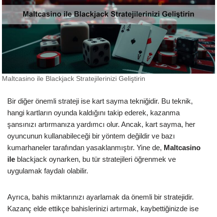
Maltcasino ile Blackjack Stratejilerinizi Geliştirin
Bir diğer önemli strateji ise kart sayma tekniğidir. Bu teknik,
hangi kartların oyunda kaldığını takip ederek, kazanma
şansınızı artırmanıza yardımcı olur. Ancak, kart sayma, her
oyuncunun kullanabileceği bir yöntem değildir ve bazı
kumarhaneler tarafından yasaklanmıştır. Yine de,
Maltcasino
ile
blackjack oynarken, bu tür stratejileri öğrenmek ve
uygulamak faydalı olabilir.
Ayrıca, bahis miktarınızı ayarlamak da önemli bir stratejidir.
Kazanç elde ettikçe bahislerinizi artırmak, kaybettiğinizde ise