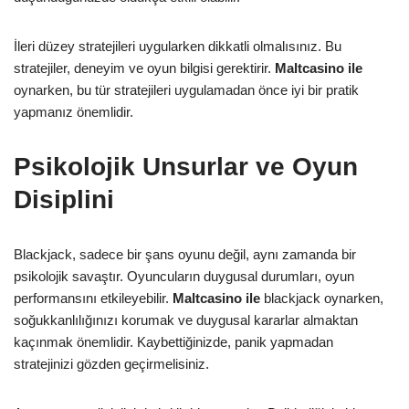
İleri düzey stratejileri uygularken dikkatli olmalısınız. Bu
stratejiler, deneyim ve oyun bilgisi gerektirir.
Maltcasino ile
oynarken, bu tür stratejileri uygulamadan önce iyi bir pratik
yapmanız önemlidir.
Psikolojik Unsurlar ve Oyun
Disiplini
Blackjack, sadece bir şans oyunu değil, aynı zamanda bir
psikolojik savaştır. Oyuncuların duygusal durumları, oyun
performansını etkileyebilir.
Maltcasino ile
blackjack oynarken,
soğukkanlılığınızı korumak ve duygusal kararlar almaktan
kaçınmak önemlidir. Kaybettiğinizde, panik yapmadan
stratejinizi gözden geçirmelisiniz.