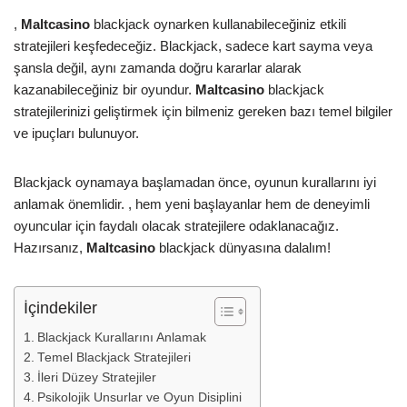
,
Maltcasino
blackjack oynarken kullanabileceğiniz etkili
stratejileri keşfedeceğiz. Blackjack, sadece kart sayma veya
şansla değil, aynı zamanda doğru kararlar alarak
kazanabileceğiniz bir oyundur.
Maltcasino
blackjack
stratejilerinizi geliştirmek için bilmeniz gereken bazı temel bilgiler
ve ipuçları bulunuyor.
Blackjack oynamaya başlamadan önce, oyunun kurallarını iyi
anlamak önemlidir. , hem yeni başlayanlar hem de deneyimli
oyuncular için faydalı olacak stratejilere odaklanacağız.
Hazırsanız,
Maltcasino
blackjack dünyasına dalalım!
İçindekiler
Blackjack Kurallarını Anlamak
Temel Blackjack Stratejileri
İleri Düzey Stratejiler
Psikolojik Unsurlar ve Oyun Disiplini