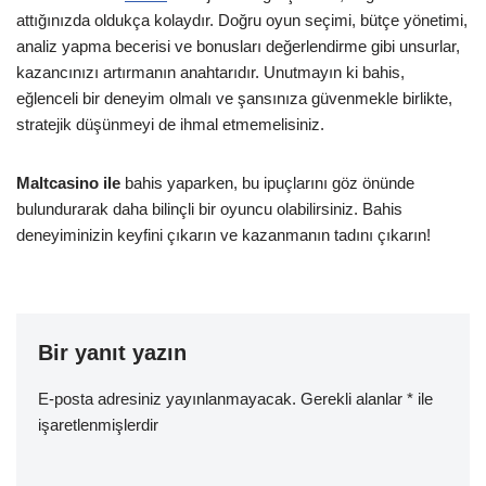
attığınızda oldukça kolaydır. Doğru oyun seçimi, bütçe yönetimi,
analiz yapma becerisi ve bonusları değerlendirme gibi unsurlar,
kazancınızı artırmanın anahtarıdır. Unutmayın ki bahis,
eğlenceli bir deneyim olmalı ve şansınıza güvenmekle birlikte,
stratejik düşünmeyi de ihmal etmemelisiniz.
Maltcasino ile
bahis yaparken, bu ipuçlarını göz önünde
bulundurarak daha bilinçli bir oyuncu olabilirsiniz. Bahis
deneyiminizin keyfini çıkarın ve kazanmanın tadını çıkarın!
Bir yanıt yazın
E-posta adresiniz yayınlanmayacak.
Gerekli alanlar
*
ile
işaretlenmişlerdir