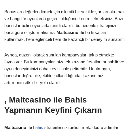
Bonusları değerlendirmek için dikkatli bir şekilde şartları okumalı
ve hangi tür oyunlarda geçerli olduğunu kontrol etmelisiniz. Bazı
bonuslar belirli oyunlarla sınırlı olabilir, bu nedenle stratejinizi
buna göre oluşturmalısınız.
Maltcasino ile
bu fırsatları
kullanmak, hem eğlenceli hem de kazançlı bir deneyim sunabilir.
Ayrıca, düzenli olarak sunulan kampanyaları takip etmekte
fayda var. Bu kampanyalar, size ek kazanç fırsatları sunabilir ve
oyun deneyiminizi daha keyifli hale getirebilir. Unutmayın,
bonuslar doğru bir şekilde kullanıldığında, kazancınızı
artırmanın etkili bir yolu olabilir.
, Maltcasino ile Bahis
Yapmanın Keyfini Çıkarın
Maltcasino ile
bahis
stratejilerinizi geliştirmek, doğru adımlar