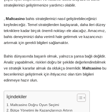
stratejilerinizi geliştirmenize yardımcı olabilir.
,
Maltcasino
bahis stratejilerinizi nasıl geliştirebileceğinizi
keşfedeceğiz. Temel stratejilerden başlayarak, daha ileri düzey
tekniklere kadar birçok önemli noktayı ele alacağız. Amacımız,
bahis deneyiminizi daha verimli hale getirmek ve kazancınızı
artırmak için gerekli bilgileri sağlamaktır.
Bahis dünyasında başarılı olmak, yalnızca şansa bağlı değildir.
Analiz yapabilmek, riskleri doğru bir şekilde değerlendirebilmek
ve stratejik kararlar almak da oldukça önemlidir.
Maltcasino
bu
becerilerinizi geliştirmek için ihtiyacınız olan tüm bilgileri
edinmeye hazır olun.
İçindekiler
Maltcasino Doğru Oyun Seçimi
Bütçe Yönetimi ile Kazançlarınızı Artırın