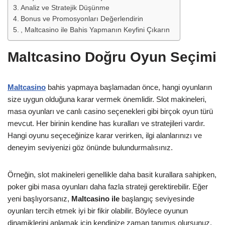
Analiz ve Stratejik Düşünme
Bonus ve Promosyonları Değerlendirin
, Maltcasino ile Bahis Yapmanın Keyfini Çıkarın
Maltcasino Doğru Oyun Seçimi
Maltcasino
bahis yapmaya başlamadan önce, hangi oyunların
size uygun olduğuna karar vermek önemlidir. Slot makineleri,
masa oyunları ve canlı casino seçenekleri gibi birçok oyun türü
mevcut. Her birinin kendine has kuralları ve stratejileri vardır.
Hangi oyunu seçeceğinize karar verirken, ilgi alanlarınızı ve
deneyim seviyenizi göz önünde bulundurmalısınız.
Örneğin, slot makineleri genellikle daha basit kurallara sahipken,
poker gibi masa oyunları daha fazla strateji gerektirebilir. Eğer
yeni başlıyorsanız,
Maltcasino ile
başlangıç seviyesinde
oyunları tercih etmek iyi bir fikir olabilir. Böylece oyunun
dinamiklerini anlamak için kendinize zaman tanımış olursunuz.