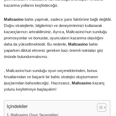
kazanma yollarını keşfedeceğiz.
Maltcasino
bahis yapmak, sadece şans faktörüne bağlı değildir.
Doğru stratejilerle, bilgilerinizi ve deneyimlerinizi kullanarak
kazançlarınızı artırabilirsiniz. Ayrıca, Maltcasino’nun sunduğu
promosyonlar ve bonuslar, oyuncuların kazanma olasılığını
daha da yükseltmektedir. Bu nedenle,
Maltcasino
bahis
yaparken dikkat etmeniz gereken bazı önemli noktaları göz
önünde bulundurmalısınız.
, Maltcasino’nun sunduğu oyun seçeneklerinden, bonus
fırsatlarından ve başarılı bir bahis stratejisi oluşturmanın
ipuçlarından bahsedeceğiz. Hazırsanız,
Maltcasino
kazanç
yolunu keşfetmeye başlayalım!
İçindekiler
Maltcasino Oyun Seçenekleri