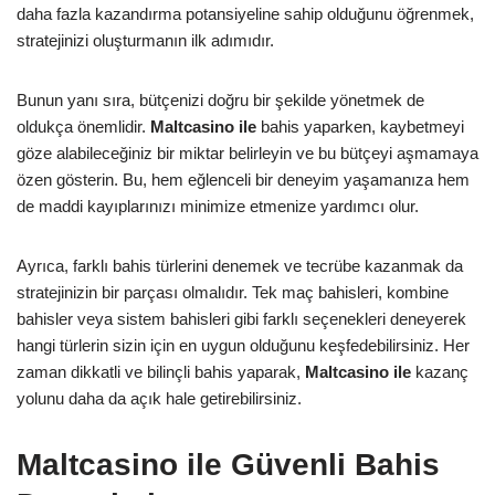
daha fazla kazandırma potansiyeline sahip olduğunu öğrenmek,
stratejinizi oluşturmanın ilk adımıdır.
Bunun yanı sıra, bütçenizi doğru bir şekilde yönetmek de
oldukça önemlidir.
Maltcasino ile
bahis yaparken, kaybetmeyi
göze alabileceğiniz bir miktar belirleyin ve bu bütçeyi aşmamaya
özen gösterin. Bu, hem eğlenceli bir deneyim yaşamanıza hem
de maddi kayıplarınızı minimize etmenize yardımcı olur.
Ayrıca, farklı bahis türlerini denemek ve tecrübe kazanmak da
stratejinizin bir parçası olmalıdır. Tek maç bahisleri, kombine
bahisler veya sistem bahisleri gibi farklı seçenekleri deneyerek
hangi türlerin sizin için en uygun olduğunu keşfedebilirsiniz. Her
zaman dikkatli ve bilinçli bahis yaparak,
Maltcasino ile
kazanç
yolunu daha da açık hale getirebilirsiniz.
Maltcasino ile Güvenli Bahis