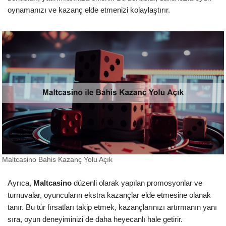
oynamanızı ve kazanç elde etmenizi kolaylaştırır.
Maltcasino Bahis Kazanç Yolu Açık
Ayrıca,
Maltcasino
düzenli olarak yapılan promosyonlar ve
turnuvalar, oyuncuların ekstra kazançlar elde etmesine olanak
tanır. Bu tür fırsatları takip etmek, kazançlarınızı artırmanın yanı
sıra, oyun deneyiminizi de daha heyecanlı hale getirir.