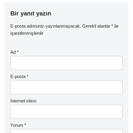
Bir yanıt yazın
E-posta adresiniz yayınlanmayacak.
Gerekli alanlar
*
ile
işaretlenmişlerdir
Ad
*
E-posta
*
İnternet sitesi
Yorum
*