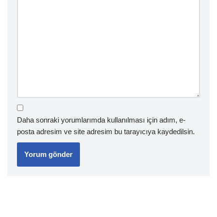
Daha sonraki yorumlarımda kullanılması için adım, e-
posta adresim ve site adresim bu tarayıcıya kaydedilsin.