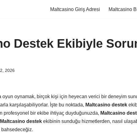
Maltcasino Giriş Adresi
Maltcasino B
no Destek Ekibiyle Sorun
2, 2026
 oyun oynamak, birçok kişi için heyecan verici bir deneyim sun
larla karşılaşabiliyorlar. İşte bu noktada,
Maltcasino destek
ekib
in profesyonel bir ekibe ihtiyaç duyduğunuzda,
Maltcasino des
Maltcasino destek
ekibinin sunduğu hizmetlerden, nasıl ulaşab
n bahsedeceğiz.