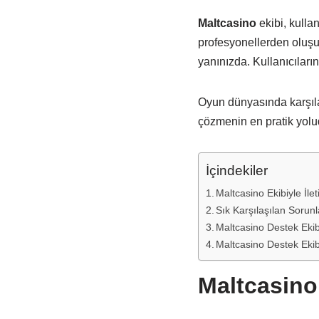
Maltcasino
ekibi, kullan
profesyonellerden oluşuyo
yanınızda. Kullanıcıları
Oyun dünyasında karşıla
çözmenin en pratik yolu
İçindekiler
Maltcasino Ekibiyle İl
Sık Karşılaşılan Sorun
Maltcasino Destek Ekib
Maltcasino Destek Ekib
Maltcasino