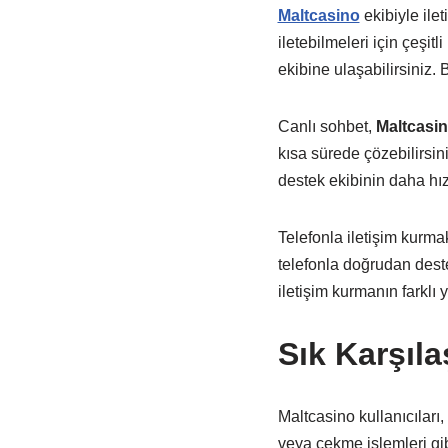
Maltcasino
ekibiyle ilet
iletebilmeleri için çeşitl
ekibine ulaşabilirsiniz. 
Canlı sohbet,
Maltcasi
kısa sürede çözebilirsin
destek ekibinin daha hızl
Telefonla iletişim kurmak
telefonla doğrudan deste
iletişim kurmanın farklı yo
Sık Karşıla
Maltcasino kullanıcıları
veya çekme işlemleri gib