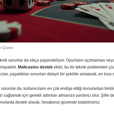
zı Çözün
 teknik sorunlar da sıkça yaşanabiliyor. Oyunların açılmaması veya
rlayabilir.
Maltcasino destek
ekibi, bu tür teknik problemleri çö
lar, yaşadıkları sorunları detaylı bir şekilde anlatarak, en kısa 
i sorunlar da, kullanıcıların en çok endişe ettiği konulardan biridi
i sağlamak için gerekli adımları atmanıza yardımcı olur. Şifre değ
nularda destek alarak, hesabınızı güvende tutabilirsiniz.