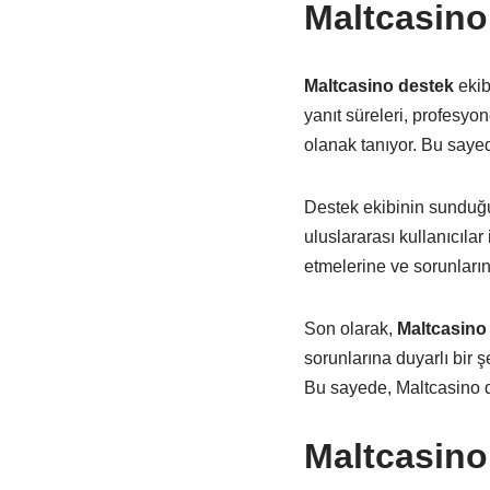
Maltcasino
Maltcasino destek
ekib
yanıt süreleri, profesyon
olanak tanıyor. Bu saye
Destek ekibinin sunduğu 
uluslararası kullanıcılar
etmelerine ve sorunların
Son olarak,
Maltcasino
sorunlarına duyarlı bir 
Bu sayede, Maltcasino d
Maltcasino