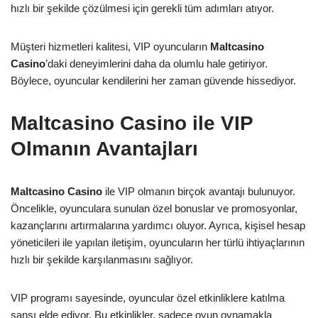
hızlı bir şekilde çözülmesi için gerekli tüm adımları atıyor.
Müşteri hizmetleri kalitesi, VIP oyuncuların
Maltcasino
Casino
’daki deneyimlerini daha da olumlu hale getiriyor.
Böylece, oyuncular kendilerini her zaman güvende hissediyor.
Maltcasino Casino ile VIP
Olmanın Avantajları
Maltcasino Casino
ile VIP olmanın birçok avantajı bulunuyor.
Öncelikle, oyunculara sunulan özel bonuslar ve promosyonlar,
kazançlarını artırmalarına yardımcı oluyor. Ayrıca, kişisel hesap
yöneticileri ile yapılan iletişim, oyuncuların her türlü ihtiyaçlarının
hızlı bir şekilde karşılanmasını sağlıyor.
VIP programı sayesinde, oyuncular özel etkinliklere katılma
şansı elde ediyor. Bu etkinlikler, sadece oyun oynamakla