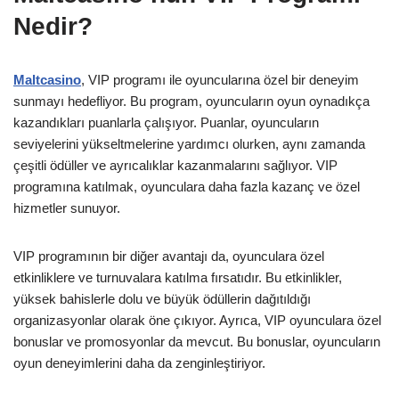
Nedir?
Maltcasino
, VIP programı ile oyuncularına özel bir deneyim
sunmayı hedefliyor. Bu program, oyuncuların oyun oynadıkça
kazandıkları puanlarla çalışıyor. Puanlar, oyuncuların
seviyelerini yükseltmelerine yardımcı olurken, aynı zamanda
çeşitli ödüller ve ayrıcalıklar kazanmalarını sağlıyor. VIP
programına katılmak, oyunculara daha fazla kazanç ve özel
hizmetler sunuyor.
VIP programının bir diğer avantajı da, oyunculara özel
etkinliklere ve turnuvalara katılma fırsatıdır. Bu etkinlikler,
yüksek bahislerle dolu ve büyük ödüllerin dağıtıldığı
organizasyonlar olarak öne çıkıyor. Ayrıca, VIP oyunculara özel
bonuslar ve promosyonlar da mevcut. Bu bonuslar, oyuncuların
oyun deneyimlerini daha da zenginleştiriyor.