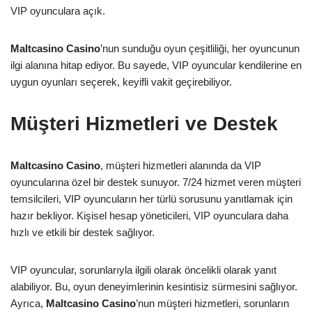
VIP oyunculara açık.
Maltcasino Casino
’nun sunduğu oyun çeşitliliği, her oyuncunun
ilgi alanına hitap ediyor. Bu sayede, VIP oyuncular kendilerine en
uygun oyunları seçerek, keyifli vakit geçirebiliyor.
Müşteri Hizmetleri ve Destek
Maltcasino Casino
, müşteri hizmetleri alanında da VIP
oyuncularına özel bir destek sunuyor. 7/24 hizmet veren müşteri
temsilcileri, VIP oyuncuların her türlü sorusunu yanıtlamak için
hazır bekliyor. Kişisel hesap yöneticileri, VIP oyunculara daha
hızlı ve etkili bir destek sağlıyor.
VIP oyuncular, sorunlarıyla ilgili olarak öncelikli olarak yanıt
alabiliyor. Bu, oyun deneyimlerinin kesintisiz sürmesini sağlıyor.
Ayrıca,
Maltcasino Casino
’nun müşteri hizmetleri, sorunların