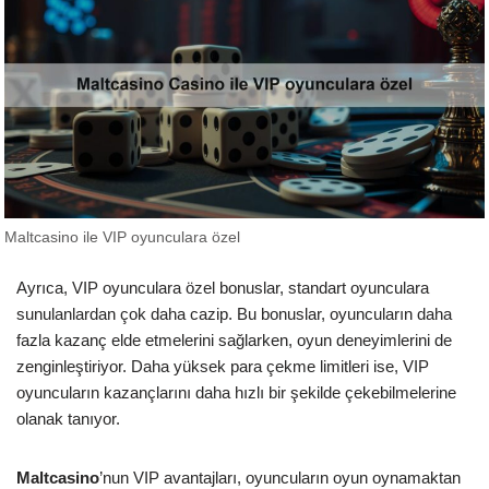
Maltcasino ile VIP oyunculara özel
Ayrıca, VIP oyunculara özel bonuslar, standart oyunculara
sunulanlardan çok daha cazip. Bu bonuslar, oyuncuların daha
fazla kazanç elde etmelerini sağlarken, oyun deneyimlerini de
zenginleştiriyor. Daha yüksek para çekme limitleri ise, VIP
oyuncuların kazançlarını daha hızlı bir şekilde çekebilmelerine
olanak tanıyor.
Maltcasino
’nun VIP avantajları, oyuncuların oyun oynamaktan