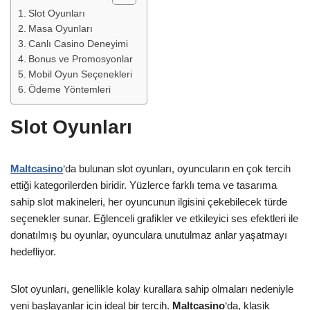
Slot Oyunları
Masa Oyunları
Canlı Casino Deneyimi
Bonus ve Promosyonlar
Mobil Oyun Seçenekleri
Ödeme Yöntemleri
Slot Oyunları
Maltcasino
‘da bulunan slot oyunları, oyuncuların en çok tercih
ettiği kategorilerden biridir. Yüzlerce farklı tema ve tasarıma
sahip slot makineleri, her oyuncunun ilgisini çekebilecek türde
seçenekler sunar. Eğlenceli grafikler ve etkileyici ses efektleri ile
donatılmış bu oyunlar, oyunculara unutulmaz anlar yaşatmayı
hedefliyor.
Slot oyunları, genellikle kolay kurallara sahip olmaları nedeniyle
yeni başlayanlar için ideal bir tercih.
Maltcasino
‘da, klasik