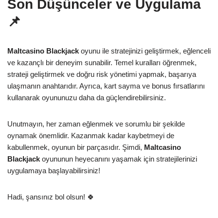
Son Düşünceler ve Uygulama
📌
Maltcasino Blackjack
oyunu ile stratejinizi geliştirmek, eğlenceli
ve kazançlı bir deneyim sunabilir. Temel kuralları öğrenmek,
strateji geliştirmek ve doğru risk yönetimi yapmak, başarıya
ulaşmanın anahtarıdır. Ayrıca, kart sayma ve bonus fırsatlarını
kullanarak oyununuzu daha da güçlendirebilirsiniz.
Unutmayın, her zaman eğlenmek ve sorumlu bir şekilde
oynamak önemlidir. Kazanmak kadar kaybetmeyi de
kabullenmek, oyunun bir parçasıdır. Şimdi,
Maltcasino
Blackjack
oyununun heyecanını yaşamak için stratejilerinizi
uygulamaya başlayabilirsiniz!
Hadi, şansınız bol olsun! 🍀