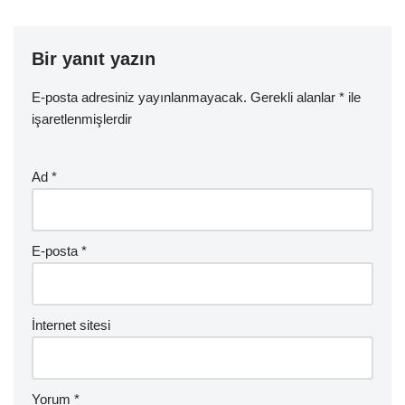
Bir yanıt yazın
E-posta adresiniz yayınlanmayacak.
Gerekli alanlar
*
ile
işaretlenmişlerdir
Ad
*
E-posta
*
İnternet sitesi
Yorum
*