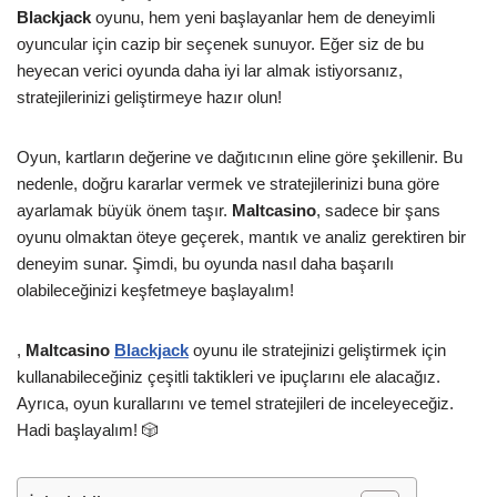
Blackjack
oyunu, hem yeni başlayanlar hem de deneyimli
oyuncular için cazip bir seçenek sunuyor. Eğer siz de bu
heyecan verici oyunda daha iyi lar almak istiyorsanız,
stratejilerinizi geliştirmeye hazır olun!
Oyun, kartların değerine ve dağıtıcının eline göre şekillenir. Bu
nedenle, doğru kararlar vermek ve stratejilerinizi buna göre
ayarlamak büyük önem taşır.
Maltcasino
, sadece bir şans
oyunu olmaktan öteye geçerek, mantık ve analiz gerektiren bir
deneyim sunar. Şimdi, bu oyunda nasıl daha başarılı
olabileceğinizi keşfetmeye başlayalım!
,
Maltcasino
Blackjack
oyunu ile stratejinizi geliştirmek için
kullanabileceğiniz çeşitli taktikleri ve ipuçlarını ele alacağız.
Ayrıca, oyun kurallarını ve temel stratejileri de inceleyeceğiz.
Hadi başlayalım! 🎲