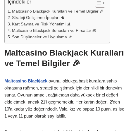
İçindekiler
Maltcasino Blackjack Kuralları ve Temel Bilgiler 🎉
Strateji Geliştirme İpuçları 🧠
Kart Sayma ve Risk Yönetimi 📊
Maltcasino Blackjack Bonusları ve Fırsatlar 🎁
Son Düşünceler ve Uygulama 📌
Maltcasino Blackjack Kuralları
ve Temel Bilgiler 🎉
Maltcasino Blackjack
oyunu, oldukça basit kurallara sahip
olmasına rağmen, strateji geliştirmek için derinlikli bir deneyim
sunar. Oyunun amacı, dağıtıcıdan daha yüksek bir el değeri
elde etmek, ancak 21’i geçmemektir. Her kartın değeri, 2’den
10’a kadar yüz değerindedir. Vale, kız ve papaz 10 puan, as ise
1 veya 11 puan olarak sayılabilir.