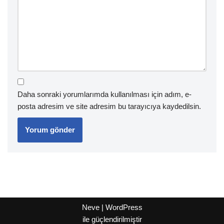
Daha sonraki yorumlarımda kullanılması için adım, e-
posta adresim ve site adresim bu tarayıcıya kaydedilsin.
Neve
|
WordPress
ile güçlendirilmiştir