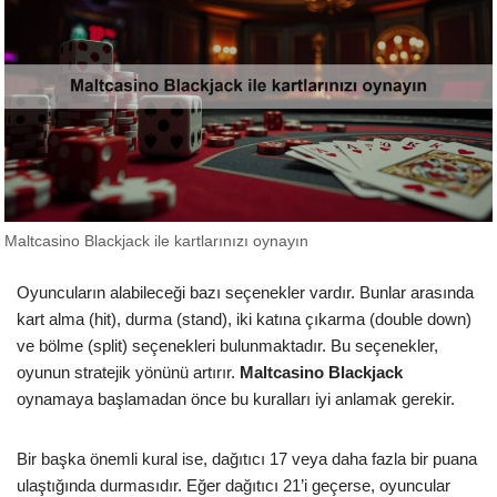
Maltcasino Blackjack ile kartlarınızı oynayın
Oyuncuların alabileceği bazı seçenekler vardır. Bunlar arasında
kart alma (hit), durma (stand), iki katına çıkarma (double down)
ve bölme (split) seçenekleri bulunmaktadır. Bu seçenekler,
oyunun stratejik yönünü artırır.
Maltcasino Blackjack
oynamaya başlamadan önce bu kuralları iyi anlamak gerekir.
Bir başka önemli kural ise, dağıtıcı 17 veya daha fazla bir puana
ulaştığında durmasıdır. Eğer dağıtıcı 21’i geçerse, oyuncular