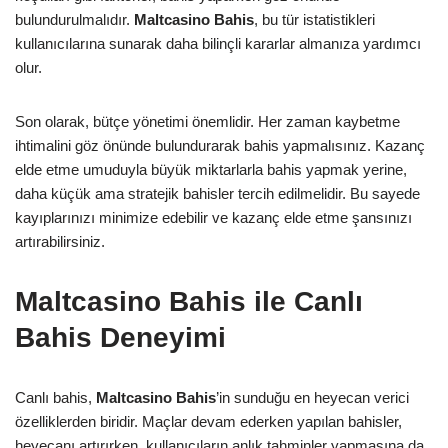
bulundurulmalıdır.
Maltcasino Bahis
, bu tür istatistikleri
kullanıcılarına sunarak daha bilinçli kararlar almanıza yardımcı
olur.
Son olarak, bütçe yönetimi önemlidir. Her zaman kaybetme
ihtimalini göz önünde bulundurarak bahis yapmalısınız. Kazanç
elde etme umuduyla büyük miktarlarla bahis yapmak yerine,
daha küçük ama stratejik bahisler tercih edilmelidir. Bu sayede
kayıplarınızı minimize edebilir ve kazanç elde etme şansınızı
artırabilirsiniz.
Maltcasino Bahis ile Canlı
Bahis Deneyimi
Canlı bahis,
Maltcasino Bahis
’in sunduğu en heyecan verici
özelliklerden biridir. Maçlar devam ederken yapılan bahisler,
heyecanı artırırken, kullanıcıların anlık tahminler yapmasına da