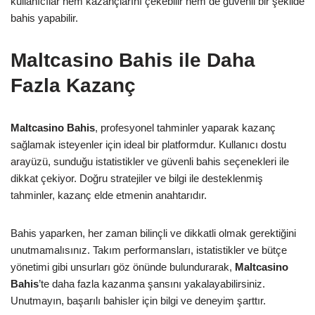
kullanıcılar hem kazançlarını çekebilir hem de güvenli bir şekilde
bahis yapabilir.
Maltcasino Bahis ile Daha
Fazla Kazanç
Maltcasino Bahis
, profesyonel tahminler yaparak kazanç
sağlamak isteyenler için ideal bir platformdur. Kullanıcı dostu
arayüzü, sunduğu istatistikler ve güvenli bahis seçenekleri ile
dikkat çekiyor. Doğru stratejiler ve bilgi ile desteklenmiş
tahminler, kazanç elde etmenin anahtarıdır.
Bahis yaparken, her zaman bilinçli ve dikkatli olmak gerektiğini
unutmamalısınız. Takım performansları, istatistikler ve bütçe
yönetimi gibi unsurları göz önünde bulundurarak,
Maltcasino
Bahis
’te daha fazla kazanma şansını yakalayabilirsiniz.
Unutmayın, başarılı bahisler için bilgi ve deneyim şarttır.